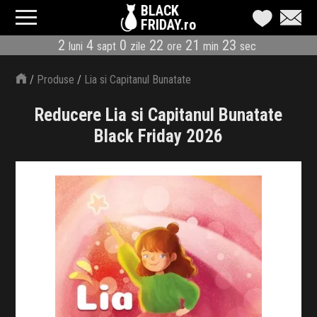
BLACK
FRIDAY.ro
2
4
0
22
21
23
luni
sapt
zile
ore
min
sec
CATEGORII
/
Produse
/
Lia si Capitanul Bunatate
MAGAZINE
Reducere Lia si Capitanul Bunatate
ÎNSCRIE MAGAZIN
Black Friday 2026
LIVE BLOG
REDUCERI
CODURI REDUCERE
CÂND E BLACK FRIDAY
ABONARE NEWSLETTER