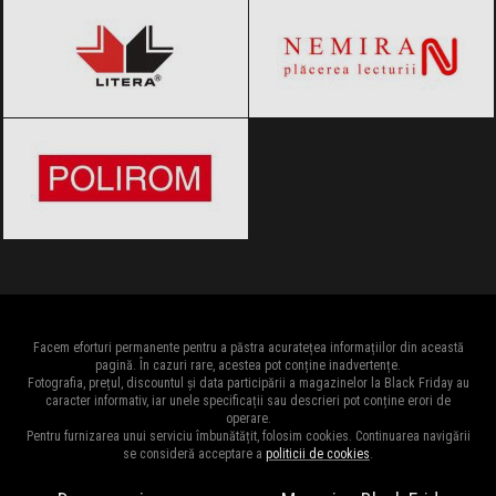
Editura Polirom
Black Friday 2026
Facem eforturi permanente pentru a păstra acuratețea informațiilor din această
pagină. În cazuri rare, acestea pot conține inadvertențe.
Fotografia, prețul, discountul și data participării a magazinelor la Black Friday au
caracter informativ, iar unele specificații sau descrieri pot conține erori de
operare.
Pentru furnizarea unui serviciu îmbunătățit, folosim cookies. Continuarea navigării
se consideră acceptare a
politicii de cookies
.