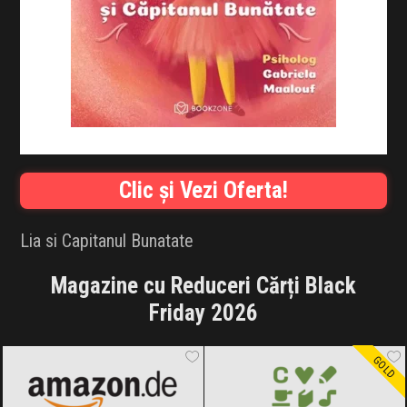
INFLUENCER SQUAD
BRANDURI
IDEI DE CADOURI
ȘTIRI
Clic și Vezi Oferta!
FAVORITE
Lia si Capitanul Bunatate
Magazine cu Reduceri Cărți Black
Friday 2026
Amazon.de
Black Friday 2026
Carturesti
Black Friday 2026
GOLD