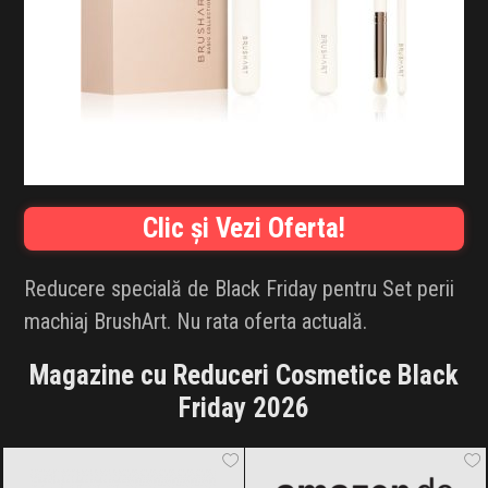
INFLUENCER SQUAD
BRANDURI
IDEI DE CADOURI
ȘTIRI
Clic și Vezi Oferta!
FAVORITE
Reducere specială de Black Friday pentru Set perii
machiaj BrushArt. Nu rata oferta actuală.
Magazine cu Reduceri Cosmetice Black
Friday 2026
Notino
Black Friday 2026
Amazon.de
Black Friday 2026