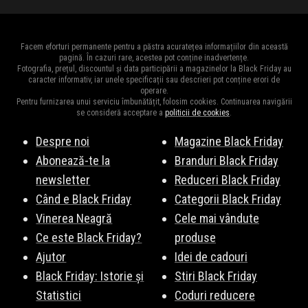
Facem eforturi permanente pentru a păstra acuratețea informațiilor din această
pagină. În cazuri rare, acestea pot conține inadvertențe.
Fotografia, prețul, discountul și data participării a magazinelor la Black Friday au
caracter informativ, iar unele specificații sau descrieri pot conține erori de
operare.
Pentru furnizarea unui serviciu îmbunătățit, folosim cookies. Continuarea navigării
se consideră acceptare a
politicii de cookies
.
Despre noi
Magazine Black Friday
Abonează-te la
Branduri Black Friday
newsletter
Reduceri Black Friday
Când e Black Friday
Categorii Black Friday
Vinerea Neagră
Cele mai vândute
Ce este Black Friday?
produse
Ajutor
Idei de cadouri
Black Friday: Istorie și
Stiri Black Friday
Statistici
Coduri reducere