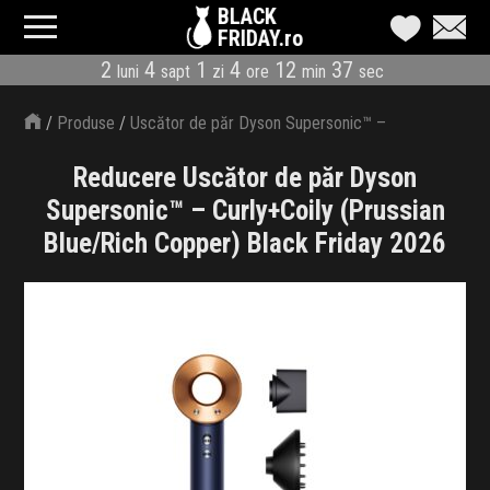
BLACK
FRIDAY.ro
2
4
1
4
12
36
luni
sapt
zi
ore
min
sec
CATEGORII
/
Produse
/
Uscător de păr Dyson Supersonic™ –
MAGAZINE
Curly+Coily (Prussian Blue/Rich Copper)
Reducere Uscător de păr Dyson
ÎNSCRIE MAGAZIN
Supersonic™ – Curly+Coily (Prussian
Blue/Rich Copper) Black Friday 2026
LIVE BLOG
REDUCERI
CODURI REDUCERE
CÂND E BLACK FRIDAY
ABONARE NEWSLETTER