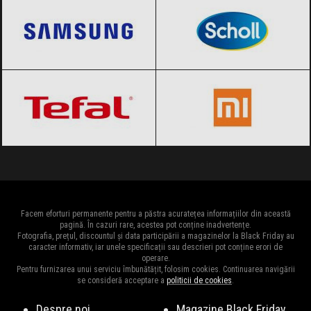
Tefal
Black Friday 2026
Xiaomi
Black Friday 2026
Facem eforturi permanente pentru a păstra acuratețea informațiilor din această
pagină. În cazuri rare, acestea pot conține inadvertențe.
Fotografia, prețul, discountul și data participării a magazinelor la Black Friday au
caracter informativ, iar unele specificații sau descrieri pot conține erori de
operare.
Pentru furnizarea unui serviciu îmbunătățit, folosim cookies. Continuarea navigării
se consideră acceptare a
politicii de cookies
.
Despre noi
Magazine Black Friday