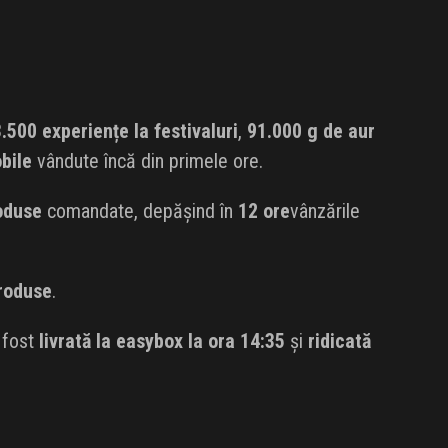
.500 experiențe la festivaluri
,
91.000 g de aur
bile
vândute încă din primele ore.
oduse
comandate, depășind în
12 ore
vânzările
roduse
.
 fost
livrată la easybox la ora 14:35
și
ridicată