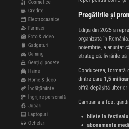
Cosmetice
Credite
Pregătirile și pr
Electrocasnice
Farmacii
Ediția din 2025 a repr
Foto & video
organizată în România. 
Gadgeturi
noiembrie, a anunțat 
Gaming
strategică: livrările s
Genți și posete
Conducerea, formată 
Haine
dintre care
1,5 milioa
Home & deco
cifră depășită ulterior 
Încălțăminte
Îngrijire personală
Campania a fost gândit
Jucării
Laptopuri
bilete la festivalu
Ochelari
abonamente medi