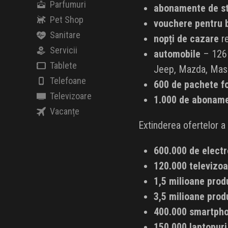
Parfumuri
abonamente de s
Pet Shop
vouchere pentru b
Sanitare
nopți de cazare
re
Servicii
automobile
– 126 d
Tablete
Jeep, Mazda, Mase
Telefoane
600 de pachete fo
Televizoare
1.000 de aboname
Vacanțe
Extinderea ofertelor a
600.000 de elect
120.000 televizoa
1,5 milioane prod
3,5 milioane prod
400.000 smartpho
150.000 laptopuri