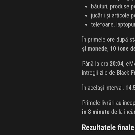
băuturi, produse p
jucării și articole 
telefoane, laptopu
În primele ore după st
și monede
,
10 tone d
Până la ora
20:04
, eM
întregii zile de Black
În același interval,
14.5
Primele livrări au înce
în 8 minute
de la încăr
Rezultatele finale