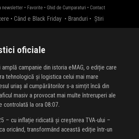
a newsletter
•
Favorite
•
Ghid de Cumparaturi
•
Contact
cere
•
Când e Black Friday
•
Branduri
•
Știri
ici oficiale
i amplă campanie din istoria eMAG, o ediție care
ra tehnologică și logistica celui mai mare
esul uriaș al cumpărătorilor s-a simțit încă din
raficul masiv a provocat mai multe întreruperi ale
 controlată la ora 08:07.
 – cu inflație ridicată și creșterea TVA-ului –
ca oricând, transformând această ediție într-un