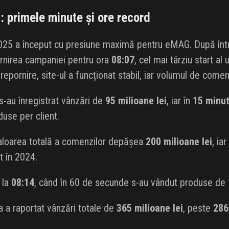
: primele minute și ore record
25 a început cu presiune maximă pentru eMAG. După întrer
rnirea campaniei pentru ora
08:07
, cel mai târziu start al
epornire, site-ul a funcționat stabil, iar volumul de comenz
 s-au înregistrat vânzări de
95 milioane lei
, iar în
15 minu
use per client.
valoarea totală a comenzilor depășea
200 milioane lei
, iar
 în 2024.
 la
08:14
, când în 60 de secunde s-au vândut produse de
a a raportat vânzări totale de
365 milioane lei
, peste
286