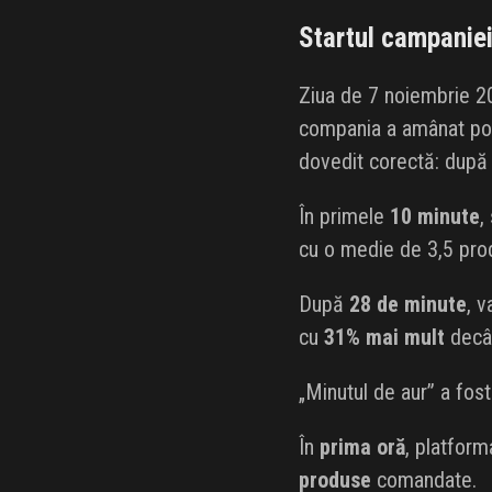
Startul campaniei
Ziua de 7 noiembrie 20
compania a amânat po
dovedit corectă: după r
În primele
10 minute
,
cu o medie de 3,5 prod
După
28 de minute
, 
cu
31% mai mult
decât
„Minutul de aur” a fost
În
prima oră
, platform
produse
comandate.