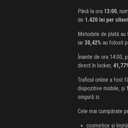
Până la ora
13:00
, nu
de
1.420 lei per clien
Metodele de plată au fo
iar
30,42%
au folosit p
Înainte de ora 14:00, 
direct în locker,
41,77
Traficul online a fost 
dispozitive mobile, și
singură zi.
Cele mai cumpărate pr
cosmetice și îngri