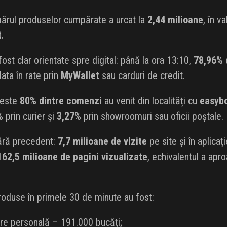
mărul produselor cumpărate a urcat la
2,44 milioane
, în v
t
.
st clar orientate spre digital: până la ora 13:10,
78,96% 
lata în rate prin
MyWallet
sau carduri de credit.
peste
80% dintre comenzi
au venit din localități cu
easyb
%
prin curier și
3,27%
prin showroomuri sau oficii poștale.
fără precedent:
7,7 milioane de vizite
pe site și în aplicaț
162,5 milioane de pagini vizualizate
, echivalentul a ap
oduse în primele 30 de minute au fost:
jire personală – 191.000 bucăți;