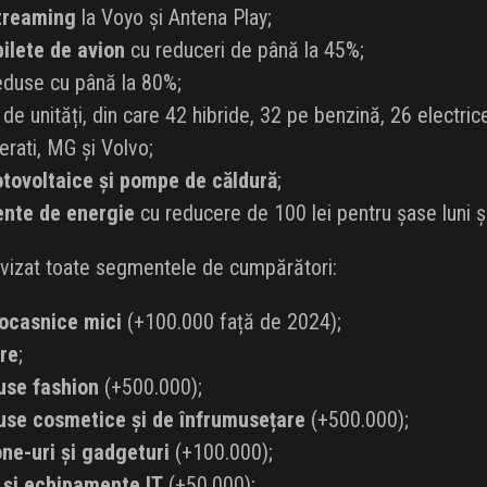
treaming
la Voyo și Antena Play;
ilete de avion
cu reduceri de până la 45%;
duse cu până la 80%;
e unități, din care 42 hibride, 32 pe benzină, 26 electric
rati, MG și Volvo;
tovoltaice și pompe de căldură
;
nte de energie
cu reducere de 100 lei pentru șase luni și
 vizat toate segmentele de cumpărători:
rocasnice mici
(+100.000 față de 2024);
re
;
use fashion
(+500.000);
use cosmetice și de înfrumusețare
(+500.000);
ne-uri și gadgeturi
(+100.000);
 și echipamente IT
(+50.000);