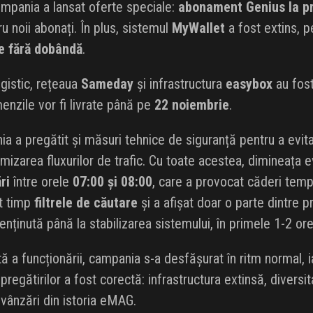
 compania a lansat oferte speciale:
abonament Genius la pr
u noii abonați. În plus, sistemul
MyWallet
a fost extins, p
e fără dobândă
.
gistic, rețeaua
Sameday
și infrastructura
easybox
au fost
enzile vor fi livrate până pe
22 noiembrie
.
nia a pregătit și măsuri tehnice de siguranță pentru a evit
imizarea fluxurilor de trafic. Cu toate acestea, dimineața
ri
între orele
07:00 și 08:00
, care a provocat căderi temp
rt timp
filtrele de căutare
și a afișat doar o parte dintre p
nținută până la stabilizarea sistemului, în primele 1-2 ore
 a funcționării, campania s-a desfășurat în ritm normal, i
regătirilor a fost corectă: infrastructura extinsă, diversita
 vânzări din istoria eMAG.