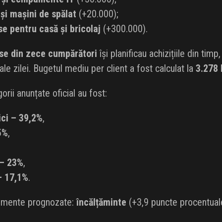
și mașini de spălat
(+20.000);
se pentru casă și bricolaj
(+300.000).
se din zece cumpărători
își planificau achizițiile din timp,
ale zilei. Bugetul mediu per client a fost calculat la
3.278 
rii anunțate oficial au fost:
ici – 39,2%
,
5%
,
 – 23%
,
– 17,1%
.
gmente prognozate:
încălțăminte
(+3,9 puncte procentual