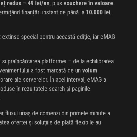
eț redus – 49 lei/an
, plus
vouchere în valoare
ermițând finanțări instant de până la
10.000 lei
,
 extinse special pentru această ediție, iar eMAG
a supraîncărcarea platformei – de la echilibrarea
 evenimentului a fost marcată de un
volum
orare ale serverelor. În acel interval, eMAG a
roduse în rezultatele search și paginile
.
ar fluxul uriaș de comenzi din primele minute a
tea ofertei și soluțiile de plată flexibile au