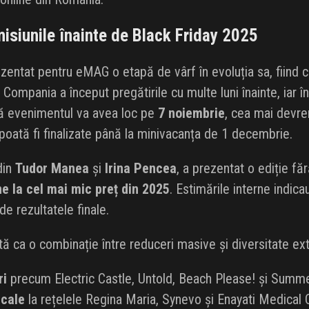
omisiunile înainte de Black Friday 2025
ezentat pentru eMAG o etapă de vârf în evoluția sa, fiind
Compania a început pregătirile cu multe luni înainte, iar în
că evenimentul va avea loc pe
7 noiembrie
, cea mai devre
ă poată fi finalizate până la minivacanța de 1 decembrie.
din
Tudor Manea
și
Irina Pencea
, a prezentat o ediție f
ne la cel mai mic preț din 2025
. Estimările interne indic
de rezultatele finale.
ă ca o combinație între reduceri masive și diversitate ext
ri
precum Electric Castle, Untold, Beach Please! și Summe
cale
la rețelele Regina Maria, Synevo și Enayati Medical C