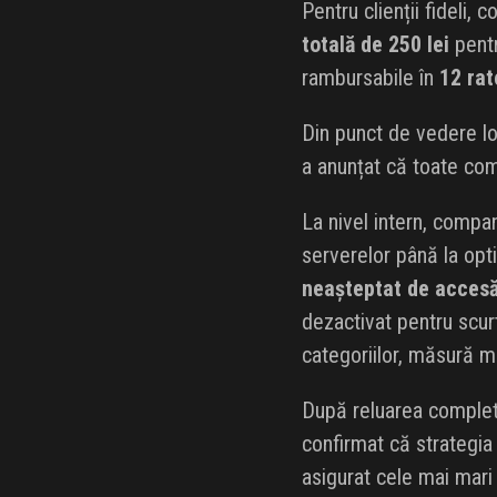
Pentru clienții fideli,
totală de 250 lei
pentr
rambursabile în
12 rat
Din punct de vedere lo
a anunțat că toate com
La nivel intern, compa
serverelor până la opt
neașteptat de accesă
dezactivat pentru scu
categoriilor, măsură me
După reluarea completă
confirmat că strategia p
asigurat cele mai mari