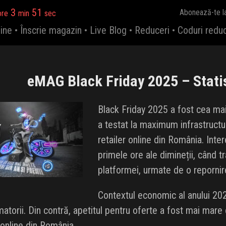
3
50
Abonează-te l
ore
min
sec
ine
•
Înscrie magazin
•
Live Blog
•
Reduceri
•
Coduri redu
eMAG Black Friday 2025 – Statist
Black Friday 2025 a fost cea ma
a testat la maximum infrastructu
retailer online din România. Inter
primele ore ale dimineții, când t
platformei, urmate de o repornire
Contextul economic al anului 2025
atorii. Din contră, apetitul pentru oferte a fost mai mare 
online din România.