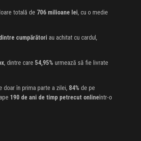
aloare totală de
706 milioane lei
, cu o medie
dintre cumpărători
au achitat cu cardul,
ox
, dintre care
54,95%
urmează să fie livrate
ie doar în prima parte a zilei,
84%
de pe
roape
190 de ani de timp petrecut online
într-o