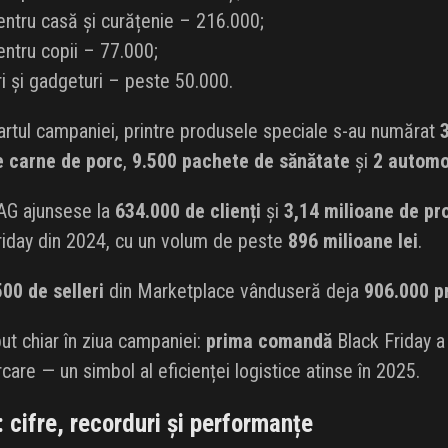
entru casă și curățenie – 216.000;
pentru copii – 77.000;
ri și gadgeturi – peste 50.000.
artul campaniei, printre produsele speciale s-au numărat
3
e carne de porc
,
9.500 pachete de sănătate
și
2 automo
AG ajunsese la
634.000 de clienți
și
3,14 milioane de pr
 Friday din 2024, cu un volum de peste
896 milioane lei
.
00 de selleri
din Marketplace vânduseră deja
906.000 p
put chiar în ziua campaniei:
prima comandă
Black Friday a
care — un simbol al eficienței logistice atinse în 2025.
: cifre, recorduri și performanțe