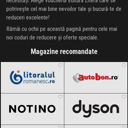
necesități. Alege voucherul Editura Litera care se
potrivește cel mai bine nevoilor tale și bucură-te de
reduceri excelente!
Rămâi cu ochii pe această pagină pentru cele mai
noi coduri de reducere și oferte speciale.
Magazine recomandate
LitoralulRomanesc.ro
Black Friday
Autobon
Black Friday 2026
2026
Notino
Black Friday 2026
Dyson
Black Friday 2026
AlecoAir
Black Friday 2026
Amazon.de
Black Friday 2026