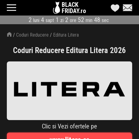
BLACK
FRIDAY.ro
2
4
1
2
52
48
luni
sapt
zi
ore
min
sec
CATEGORII
/
Coduri Reducere
/
Editura Litera
MAGAZINE
Coduri Reducere Editura Litera 2026
ÎNSCRIE MAGAZIN
LIVE BLOG
REDUCERI
CODURI REDUCERE
CÂND E BLACK FRIDAY
Clic si Vezi ofertele pe
ABONARE NEWSLETTER