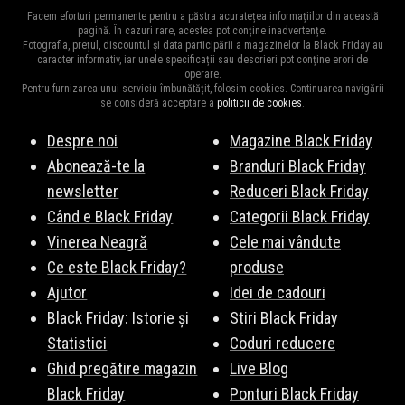
Dacă un cod de reducere pentru Editura Litera nu funcționează,
fiecărui cod pentru a vă asigura că poate fi utilizat pentru
Facem eforturi permanente pentru a păstra acuratețea informațiilor din această
verificați dacă acesta este încă activ, dacă îndepliniți condițiile
pagină. În cazuri rare, acestea pot conține inadvertențe.
produsele dorite.
Fotografia, prețul, discountul și data participării a magazinelor la Black Friday au
de utilizare și dacă a fost introdus corect. Uneori, codurile
caracter informativ, iar unele specificații sau descrieri pot conține erori de
operare.
expiră sau sunt valabile doar pentru anumite produse sau
Pentru furnizarea unui serviciu îmbunătățit, folosim cookies. Continuarea navigării
perioade de timp.
se consideră acceptare a
politicii de cookies
.
Despre noi
Magazine Black Friday
Abonează-te la
Branduri Black Friday
newsletter
Reduceri Black Friday
Când e Black Friday
Categorii Black Friday
Vinerea Neagră
Cele mai vândute
Ce este Black Friday?
produse
Ajutor
Idei de cadouri
Black Friday: Istorie și
Stiri Black Friday
Statistici
Coduri reducere
Ghid pregătire magazin
Live Blog
Black Friday
Ponturi Black Friday