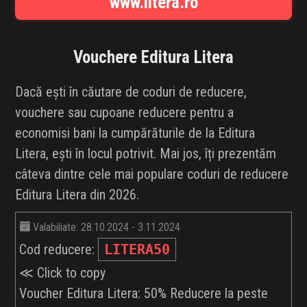
www.litera.ro
INFLUENCER SQUAD
BRANDURI
Vouchere
Editura Litera
IDEI DE CADOURI
Dacă ești în căutare de coduri de reducere,
vouchere sau cupoane reducere pentru a
ȘTIRI
economisi bani la cumpărăturile de la Editura
Litera, ești în locul potrivit. Mai jos, îți prezentăm
FAVORITE
câteva dintre cele mai populare coduri de reducere
Editura Litera din 2026.
Valabiliate: 28.10.2024 - 3.11.2024
Cod reducere:
LITERA50
≪ Click to copy
Voucher Editura Litera: 50% Reducere la peste