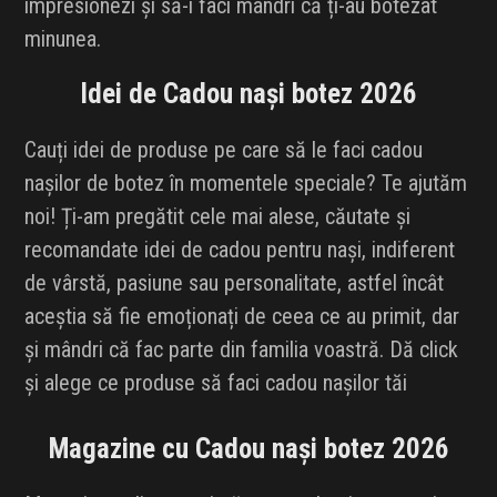
impresionezi și să-i faci mândri că ți-au botezat
INFLUENCER SQUAD
minunea.
BRANDURI
Idei de Cadou nași botez 2026
IDEI DE CADOURI
Cauți idei de produse pe care să le faci cadou
nașilor de botez în momentele speciale? Te ajutăm
ȘTIRI
noi! Ți-am pregătit cele mai alese, căutate și
recomandate idei de cadou pentru nași, indiferent
FAVORITE
de vârstă, pasiune sau personalitate, astfel încât
aceștia să fie emoționați de ceea ce au primit, dar
și mândri că fac parte din familia voastră. Dă click
și alege ce produse să faci cadou nașilor tăi
Magazine cu Cadou nași botez 2026