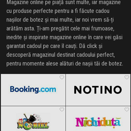
Magazine online pe piață sunt multe, iar magazine
cu produse perfecte pentru a fi făcute cadou
nașilor de botez și mai multe, iar noi vrem să-ți
arătăm asta. Ți-am pregătit cele mai frumoase,
inedite și inspirate magazine online în care vei găsi
garantat cadoul pe care îl cauți. Dă click și
descoperă magazinul destinat cadoului perfect,
pentru momente alese alături de nașii tăi de botez.
Booking.com
Black Friday 2026
Notino
Black Friday 2026
Noriel
Black Friday 2026
Nichiduta
Black Friday 2026