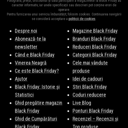
Fotografia, prețul, discountul și data participării a magazinelor la Black Friday au
iar noi vrem să-ți arătăm asta. Ți-am pregătit cele mai frumoase,
oferi în dar, astfel încât să-i impresionezi și să-i faci mândri că
caracter informativ, iar unele specificații sau descrieri pot conține erori de
operare.
inedite și inspirate magazine online în care vei găsi garantat
ți-au botezat minunea.
Pentru furnizarea unui serviciu îmbunătățit, folosim cookies. Continuarea navigării
cadoul pe care îl cauți. Dă click și descoperă magazinul destinat
se consideră acceptare a
politicii de cookies
.
cadoului perfect, pentru momente alese alături de nașii tăi de
Despre noi
Magazine Black Friday
botez. Principalele magazine recomandate sunt:
Notino
,
Abonează-te la
Branduri Black Friday
ANSWEAR.
,
Noriel
,
evoMAG
,
Libris
,
Nichiduta
, și multe altele.
newsletter
Reduceri Black Friday
Vezi lista completă
aici
.
Când e Black Friday
Categorii Black Friday
Vinerea Neagră
Cele mai vândute
Ce este Black Friday?
produse
Ajutor
Idei de cadouri
Black Friday: Istorie și
Stiri Black Friday
Statistici
Coduri reducere
Ghid pregătire magazin
Live Blog
Black Friday
Ponturi Black Friday
Ghid de Cumpărături
Recenzel – Recenzii și
Black Friday
Top produse