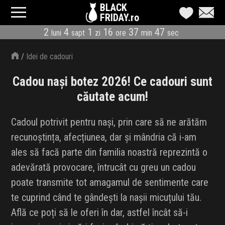
BLACK
FRIDAY.ro
2
4
1
16
37
46
luni
sapt
zi
ore
min
sec
CATEGORII
/
Idei de cadouri
MAGAZINE
Cadou nași botez 2026! Ce cadouri sunt
ÎNSCRIE MAGAZIN
căutate acum!
LIVE BLOG
Cadoul potrivit pentru nași, prin care să ne arătăm
recunoștința, afecțiunea, dar și mândria că i-am
REDUCERI
ales să facă parte din familia noastră reprezintă o
CODURI REDUCERE
adevărată provocare, întrucât cu greu un cadou
poate transmite tot amagamul de sentimente care
CÂND E BLACK FRIDAY
te cuprind când te gândești la nașii micuțului tău.
Află ce poți să le oferi în dar, astfel încât să-i
ABONARE NEWSLETTER