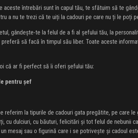
e aceste întrebări sunt în capul tău, te sfătuim să te gând
tru a nu te trezi că te uiți la cadouri pe care nu ți le poți 
tul, gândește-te la felul de a fi al șefului tău, la personali
 preferă să facă în timpul său liber. Toate aceste informați
 că ar fi perfect să îi oferi șefului tău:
le pentru șef
e referim la tipurile de cadouri gata pregătite, pe care le
rți, cu dulciuri, cu băuturi, felicitări și tot felul de nebunii
 un mesaj sau o figurină care i se potrivește și cadoul est