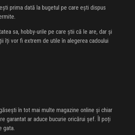
ești prima dată la bugetul pe care ești dispus
permite.
tatea sa, hobby-urile pe care știi că le are, dar și
i îți vor fi extrem de utile în alegerea cadoului
 găsești în tot mai multe magazine online și chiar
 care garantat ar aduce bucurie oricărui șef. Îl poți
e gata.