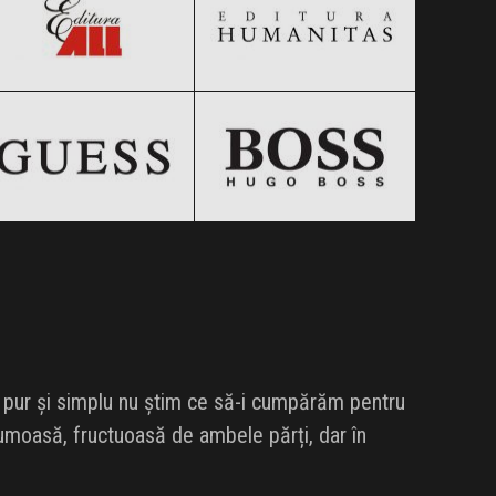
GUESS
HUGO BOSS
Clic și Vezi Ofertele!
Clic și Vezi Ofertele!
Black Friday 2026
Black Friday 2026
Clic și Vezi Ofertele!
Clic și Vezi Ofertele!
ă pur și simplu nu știm ce să-i cumpărăm pentru
umoasă, fructuoasă de ambele părți, dar în