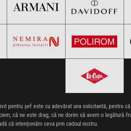
Editura Nemira
Editura Polirom
Clic și Vezi Ofertele!
Clic și Vezi Ofertele!
Black Friday 2026
Black Friday 2026
Lee Cooper
Clic și Vezi Ofertele!
Clic și Vezi Ofertele!
Black Friday 2026
Clic și Vezi Ofertele!
ivit pentru șef este cu adevărat una solicitantă, pentru c
eciem, că ne este drag, că ne dorim să avem o legătură fr
adă că intenționăm ceva prin cadoul nostru.