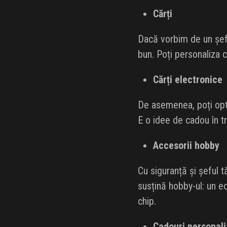
Cărți
Dacă vorbim de un șef 
bun. Poți personaliza 
Cărți electronice
De asemenea, poți opta 
E o idee de cadou în t
Accesorii hobby
Cu siguranță și șeful t
susțină hobby-ul: un ec
chip.
Cadouri personal