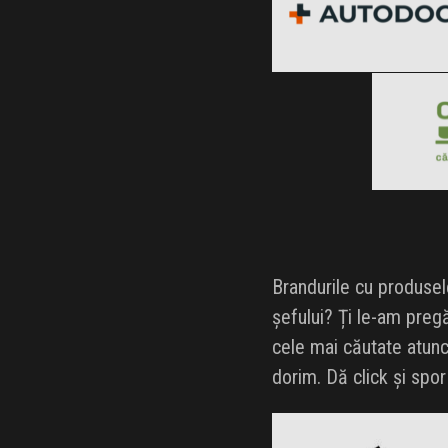
Clic și Vezi Ofertele!
Blac
Clic ș
Brandurile cu produsel
șefului? Ți le-am pregă
cele mai căutate atunc
dorim. Dă click și spor
adidas
Black Friday 2026