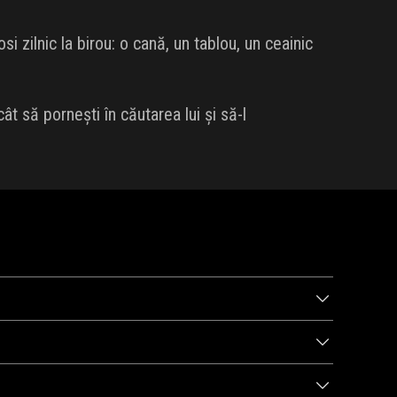
i zilnic la birou: o cană, un tablou, un ceainic
t să pornești în căutarea lui și să-l
 transmită exact ceea ce îți dorești? Iată care sunt,
eedback bun și rezultate pe măsură. Dă click și vezi ce mai
tfel încât găsirea cadoului perfect pentru șef să fie mai