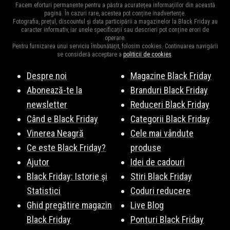
Facem eforturi permanente pentru a păstra acuratețea informațiilor din această
pagină. În cazuri rare, acestea pot conține inadvertențe.
Fotografia, prețul, discountul și data participării a magazinelor la Black Friday au
caracter informativ, iar unele specificații sau descrieri pot conține erori de
operare.
Pentru furnizarea unui serviciu îmbunătățit, folosim cookies. Continuarea navigării
se consideră acceptare a
politicii de cookies
.
Despre noi
Magazine Black Friday
Abonează-te la
Branduri Black Friday
newsletter
Reduceri Black Friday
Când e Black Friday
Categorii Black Friday
Vinerea Neagră
Cele mai vândute
Ce este Black Friday?
produse
Ajutor
Idei de cadouri
Black Friday: Istorie și
Stiri Black Friday
Statistici
Coduri reducere
Ghid pregătire magazin
Live Blog
Black Friday
Ponturi Black Friday