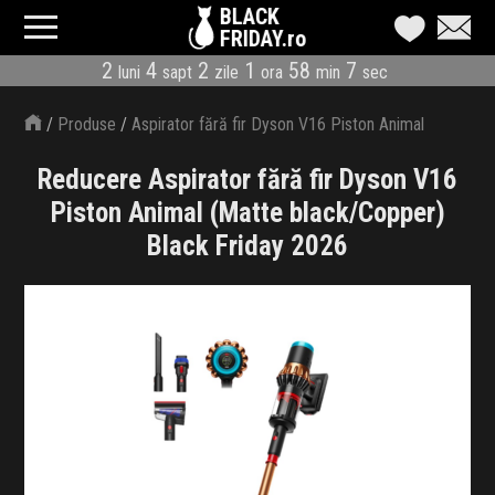
BLACK
FRIDAY.ro
2
4
2
1
58
6
luni
sapt
zile
ora
min
sec
CATEGORII
/
Produse
/
Aspirator fără fir Dyson V16 Piston Animal
MAGAZINE
(Matte black/Copper)
Reducere Aspirator fără fir Dyson V16
ÎNSCRIE MAGAZIN
Piston Animal (Matte black/Copper)
Black Friday 2026
LIVE BLOG
REDUCERI
CODURI REDUCERE
CÂND E BLACK FRIDAY
ABONARE NEWSLETTER