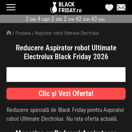
BLACK
FRIDAY.ro
2
4
2
2
42
43
luni
sapt
zile
ore
min
sec
CATEGORII
/
Produse
/
Aspirator robot Ultimate Electrolux
MAGAZINE
Reducere Aspirator robot Ultimate
ÎNSCRIE MAGAZIN
Electrolux Black Friday 2026
LIVE BLOG
REDUCERI
Clic și Vezi Oferta!
CODURI REDUCERE
Reducere specială de Black Friday pentru Aspirator
CÂND E BLACK FRIDAY
robot Ultimate Electrolux. Nu rata oferta actuală.
ABONARE NEWSLETTER