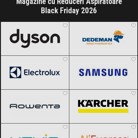
Magazine cu Reduceri Aspiratoare
INFLUENCER SQUAD
Black Friday 2026
Dyson
Black Friday 2026
Dedeman
Black Friday 2026
BRANDURI
IDEI DE CADOURI
Electrolux
Black Friday 2026
Samsung
Black Friday 2026
ȘTIRI
FAVORITE
Rowenta
Black Friday 2026
Karcher
Black Friday 2026
Vexio
Black Friday 2026
AliExpress
Black Friday 2026