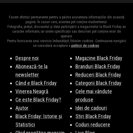
Facem eforturi permanente pentru a păstra acuratețea informațiilor din această
pagină. În cazuri rare, acestea pot conține inadvertențe.
Fotografia, prețul, discountul și data participării a magazinelor la Black Friday au
caracter informativ, iar unele specificații sau descrieri pot conține erori de
operare.
Pentru furnizarea unui serviciu îmbunătățit, folosim cookies. Continuarea navigării
se consideră acceptare a
politicii de cookies
.
Despre noi
Magazine Black Friday
Abonează-te la
Branduri Black Friday
newsletter
Reduceri Black Friday
Când e Black Friday
Categorii Black Friday
Vinerea Neagră
Cele mai vândute
Ce este Black Friday?
produse
Ajutor
Idei de cadouri
Black Friday: Istorie și
Stiri Black Friday
Statistici
Coduri reducere
Ghid pregătire magazin
Live Blog