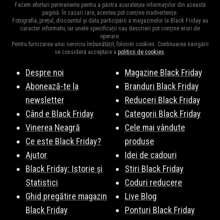
Facem eforturi permanente pentru a păstra acuratețea informațiilor din această
pagină. În cazuri rare, acestea pot conține inadvertențe.
Fotografia, prețul, discountul și data participării a magazinelor la Black Friday au
caracter informativ, iar unele specificații sau descrieri pot conține erori de
operare.
Pentru furnizarea unui serviciu îmbunătățit, folosim cookies. Continuarea navigării
se consideră acceptare a
politicii de cookies
.
Despre noi
Magazine Black Friday
Abonează-te la
Branduri Black Friday
newsletter
Reduceri Black Friday
Când e Black Friday
Categorii Black Friday
Vinerea Neagră
Cele mai vândute
Ce este Black Friday?
produse
Ajutor
Idei de cadouri
Black Friday: Istorie și
Stiri Black Friday
Statistici
Coduri reducere
Ghid pregătire magazin
Live Blog
Black Friday
Ponturi Black Friday