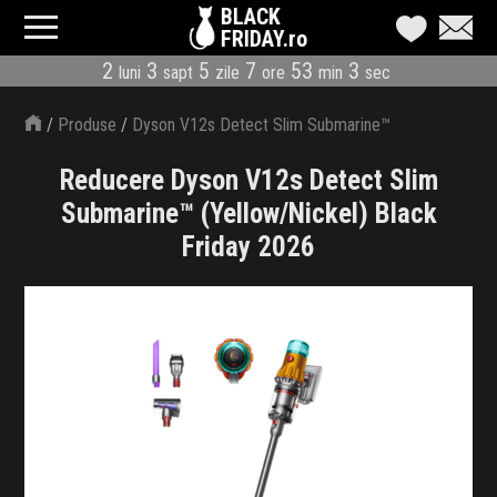
BLACK
FRIDAY.ro
2
3
5
7
53
3
luni
sapt
zile
ore
min
sec
CATEGORII
/
Produse
/
Dyson V12s Detect Slim Submarine™
MAGAZINE
(Yellow/Nickel)
Reducere Dyson V12s Detect Slim
ÎNSCRIE MAGAZIN
Submarine™ (Yellow/Nickel) Black
Friday 2026
LIVE BLOG
REDUCERI
CODURI REDUCERE
CÂND E BLACK FRIDAY
ABONARE NEWSLETTER