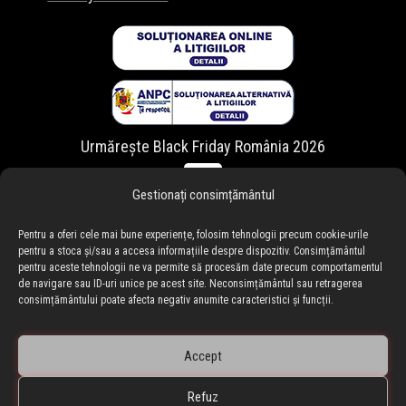
Urmărește Black Friday România 2026
Gestionați consimțământul
Pentru a oferi cele mai bune experiențe, folosim tehnologii precum cookie-urile
pentru a stoca și/sau a accesa informațiile despre dispozitiv. Consimțământul
pentru aceste tehnologii ne va permite să procesăm date precum comportamentul
de navigare sau ID-uri unice pe acest site. Neconsimțământul sau retragerea
consimțământului poate afecta negativ anumite caracteristici și funcții.
Accept
Refuz
🇷🇴 blackfriday.ro
•
🇧🇬 blackfriday.bg