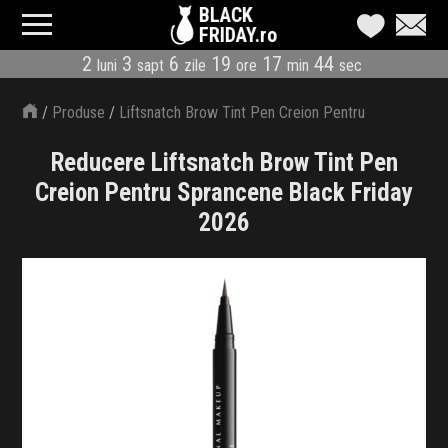
BLACK
FRIDAY.ro
2
3
6
19
17
44
luni
sapt
zile
ore
min
sec
CATEGORII
/
Produse
/
Liftsnatch Brow Tint Pen Creion Pentru
MAGAZINE
Sprancene
Reducere Liftsnatch Brow Tint Pen
ÎNSCRIE MAGAZIN
Creion Pentru Sprancene Black Friday
2026
LIVE BLOG
REDUCERI
CODURI REDUCERE
CÂND E BLACK FRIDAY
ABONARE NEWSLETTER