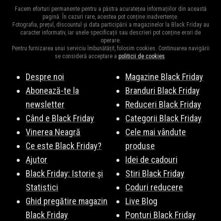
Facem eforturi permanente pentru a păstra acuratețea informațiilor din această
pagină. În cazuri rare, acestea pot conține inadvertențe.
Fotografia, prețul, discountul și data participării a magazinelor la Black Friday au
caracter informativ, iar unele specificații sau descrieri pot conține erori de
operare.
Pentru furnizarea unui serviciu îmbunătățit, folosim cookies. Continuarea navigării
se consideră acceptare a
politicii de cookies
.
Despre noi
Magazine Black Friday
Abonează-te la
Branduri Black Friday
newsletter
Reduceri Black Friday
Când e Black Friday
Categorii Black Friday
Vinerea Neagră
Cele mai vândute
Ce este Black Friday?
produse
Ajutor
Idei de cadouri
Black Friday: Istorie și
Stiri Black Friday
Statistici
Coduri reducere
Ghid pregătire magazin
Live Blog
Black Friday
Ponturi Black Friday