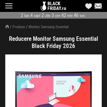
BLACK
FRIDAY.ro
2
4
2
3
42
46
luni
sapt
zile
ore
min
sec
CATEGORII
/
Produse
/
Monitor Samsung Essential
MAGAZINE
Reducere Monitor Samsung Essential
ÎNSCRIE MAGAZIN
Black Friday 2026
LIVE BLOG
REDUCERI
CODURI REDUCERE
CÂND E BLACK FRIDAY
ABONARE NEWSLETTER