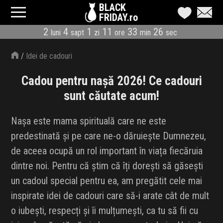
BLACK
FRIDAY.ro
2
4
1
11
33
25
luni
sapt
zi
ore
min
sec
CATEGORII
/
Idei de cadouri
MAGAZINE
Cadou pentru nașă 2026! Ce cadouri
ÎNSCRIE MAGAZIN
sunt căutate acum!
LIVE BLOG
Nașa este mama spirituală care ne este
predestinată și pe care ne-o dăruiește Dumnezeu,
REDUCERI
de aceea ocupă un rol important în viața fiecăruia
CODURI REDUCERE
dintre noi. Pentru că știm că îți dorești să găsești
un cadoul special pentru ea, am pregătit cele mai
CÂND E BLACK FRIDAY
inspirate idei de cadouri care să-i arate cât de mult
o iubești, respecți și îi mulțumești, ca tu să fii cu
ABONARE NEWSLETTER