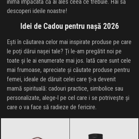
inima împăcată că ai ales ceea ce trebuie. Hai să
INFLUENCER SQUAD
descoperi ideile noastre!
BRANDURI
Idei de Cadou pentru nașă 2026
IDEI DE CADOURI
Ești în căutarea celor mai inspirate produse pe care
le poți dărui nașei tale? Ți le-am pregătit noi pe
ȘTIRI
toate și le ai enumerate mai jos. Iată care sunt cele
mai frumoase, apreciate și căutate produse pentru
FAVORITE
femei, ideale de dăruit celei care ți-a devenit
mamă spirituală: cadouri practice, simbolice sau
personalizate, alege-l pe cel care i se potrivește și
care o va face să radieze de fericire.