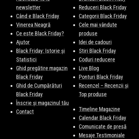
magazine recomandate sunt:
Notino
,
TEZYO
,
Modivo
,
Esteto
,
newsletter
Reduceri Black Friday
dEpurtat
,
evoMAG
, și multe altele. Vezi lista completă
aici
.
Când e Black Friday
Categorii Black Friday
Vinerea Neagră
Cele mai vândute
Ce este Black Friday?
produse
Ajutor
Idei de cadouri
Black Friday: Istorie și
Stiri Black Friday
Statistici
Coduri reducere
Ghid pregătire magazin
Live Blog
Black Friday
Ponturi Black Friday
Ghid de Cumpărături
Recenzel – Recenzii și
Black Friday
Top produse
Înscrie și magazinul tău
Timeline Magazine
Contact
Calendar Black Friday
Comunicate de presă
Mesaje Testimoniale