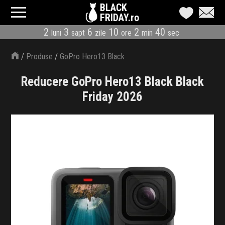
BLACK
FRIDAY.ro
2
3
6
10
2
39
luni
sapt
zile
ore
min
sec
CATEGORII
/
Produse
/
GoPro Hero13 Black
MAGAZINE
Reducere GoPro Hero13 Black Black
ÎNSCRIE MAGAZIN
Friday 2026
LIVE BLOG
REDUCERI
CODURI REDUCERE
CÂND E BLACK FRIDAY
ABONARE NEWSLETTER