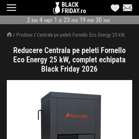
BLACK
FRIDAY.ro
2
4
1
23
19
29
luni
sapt
zi
ore
min
sec
CATEGORII
/
Produse
/
Centrala pe peleti Fornello Eco Energy 25 kW,
MAGAZINE
complet echipata
Reducere Centrala pe peleti Fornello
ÎNSCRIE MAGAZIN
Eco Energy 25 kW, complet echipata
Black Friday 2026
LIVE BLOG
REDUCERI
CODURI REDUCERE
CÂND E BLACK FRIDAY
ABONARE NEWSLETTER