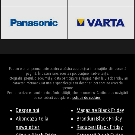
Panasonic
Black Friday 2026
VARTA
Black Friday 2026
Facem eforturi permanente pentru a păstra acuratețea informațiilor din această
pagină. În cazuri rare, acestea pot conține inadvertențe.
Fotografia, prețul, discountul și data participării a magazinelor la Black Friday au
caracter informativ, iar unele specificații sau descrieri pot conține erori de
operare.
Pentru furnizarea unui serviciu îmbunătățit, folosim cookies. Continuarea navigării
se consideră acceptare a
politicii de cookies
.
Despre noi
Magazine Black Friday
Abonează-te la
Branduri Black Friday
newsletter
Reduceri Black Friday