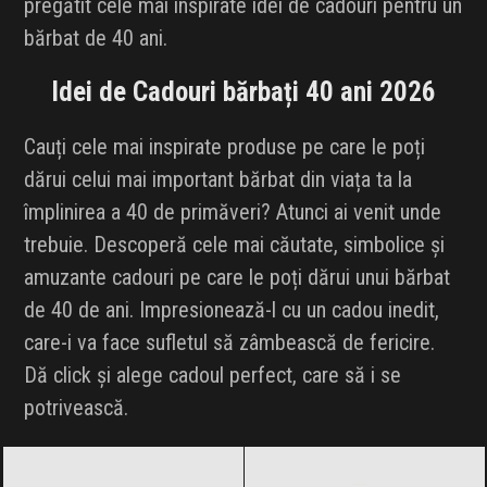
pregătit cele mai inspirate idei de cadouri pentru un
INFLUENCER SQUAD
bărbat de 40 ani.
BRANDURI
Idei de Cadouri bărbați 40 ani 2026
IDEI DE CADOURI
Cauți cele mai inspirate produse pe care le poți
dărui celui mai important bărbat din viața ta la
ȘTIRI
împlinirea a 40 de primăveri? Atunci ai venit unde
trebuie. Descoperă cele mai căutate, simbolice și
FAVORITE
amuzante cadouri pe care le poți dărui unui bărbat
de 40 de ani. Impresionează-l cu un cadou inedit,
care-i va face sufletul să zâmbească de fericire.
Dă click și alege cadoul perfect, care să i se
potrivească.