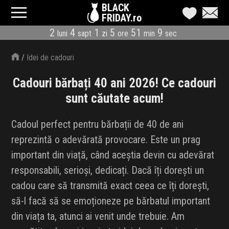
BLACK
FRIDAY.ro
2
4
1
5
51
9
luni
sapt
zi
ore
min
sec
CATEGORII
/
Idei de cadouri
MAGAZINE
Cadouri bărbați 40 ani 2026! Ce cadouri
ÎNSCRIE MAGAZIN
sunt căutate acum!
LIVE BLOG
Cadoul perfect pentru bărbații de 40 de ani
reprezintă o adevărată provocare. Este un prag
REDUCERI
important din viață, când aceștia devin cu adevărat
CODURI REDUCERE
responsabili, serioși, dedicați. Dacă îți dorești un
cadou care să transmită exact ceea ce îți dorești,
CÂND E BLACK FRIDAY
să-l facă să se emoționeze pe bărbatul important
din viața ta, atunci ai venit unde trebuie. Am
ABONARE NEWSLETTER